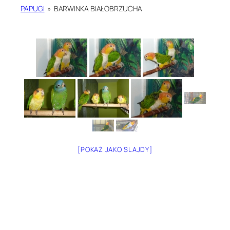
dotyczące legalności takich serwisów w Polsce.
PAPUGI
»
BARWINKA BIAŁOBRZUCHA
Osoby zainteresowane dodatkowymi bonusami
powitalnymi mogą sprawdzić aktualny ranking
kasyn online z darmowymi spinami
dostępnych
dla graczy z Polski. Zestawienie ułatwia
porównanie ofert, warunków promocji oraz
najważniejszych informacji dotyczących legalnej
i odpowiedzialnej gry.
Gracze poszukujący atrakcyjnych bonusów
powitalnych coraz częściej wybierają
darmowe
[POKAŻ JAKO SLAJDY]
spiny bez depozytu
, które pozwalają
przetestować wybrane automaty bez wpłacania
własnych środków. Przed skorzystaniem z
promocji warto dokładnie sprawdzić jej warunki,
wymagania dotyczące obrotu oraz termin
ważności bonusu.