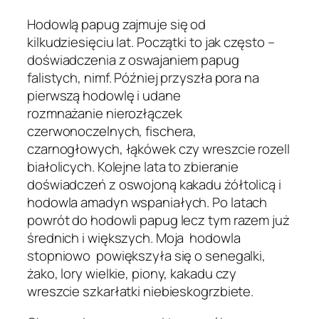
Osoby poszukujące szybkiej rejestracji i większej
Hodowlą papug zajmuje się od
prywatności mogą sprawdzić aktualny ranking
kilkudziesięciu lat. Początki to jak często –
kasyn bez weryfikacji
. Zestawienie przedstawia
doświadczenia z oswajaniem papug
legalne serwisy bez KYC, ich najważniejsze
falistych, nimf. Później przyszła pora na
funkcje oraz warunki, które warto porównać
pierwszą hodowlę i udane
przed założeniem konta.
rozmnażanie nierozłączek
czerwonoczelnych, fischera,
Miłośnicy emocjonującej rozrywki online coraz
czarnogłowych, łąkówek czy wreszcie rozell
częściej wybierają
kasyno na żywo na prawdziwe
białolicych. Kolejne lata to zbieranie
pieniądze
, które pozwala grać z prawdziwymi
doświadczeń z oswojoną kakadu żółtolicą i
krupierami bez wychodzenia z domu. Przed
hodowla amadyn wspaniałych. Po latach
rozpoczęciem gry warto sprawdzić ranking
powrót do hodowli papug lecz tym razem już
dostępnych platform, oferowane bonusy oraz ich
średnich i większych. Moja hodowla
legalność w Polsce.
stopniowo powiększyła się o senegalki,
żako, lory wielkie, piony, kakadu czy
wreszcie szkarłatki niebieskogrzbiete.