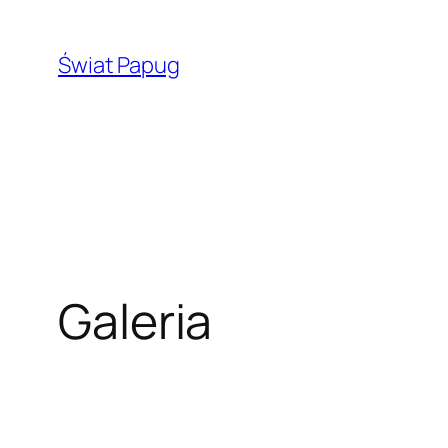
Przejdź
do
Świat Papug
treści
Galeria