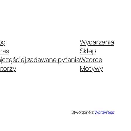
awdzić ranking dostępnych platform,
og
Wydarzenia
nas
Sklep
jczęściej zadawane pytania
Wzorce
torzy
Motywy
Stworzone z
WordPress