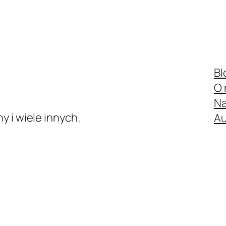
ia z domu. Przed rozpoczęciem gry warto spr
 Polsce.
Bl
O 
Na
 i wiele innych.
Au