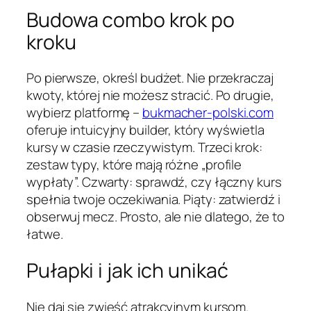
Budowa combo krok po
kroku
Po pierwsze, określ budżet. Nie przekraczaj
kwoty, której nie możesz stracić. Po drugie,
wybierz platformę –
bukmacher-polski.com
oferuje intuicyjny builder, który wyświetla
kursy w czasie rzeczywistym. Trzeci krok:
zestaw typy, które mają różne „profile
wypłaty”. Czwarty: sprawdź, czy łączny kurs
spełnia twoje oczekiwania. Piąty: zatwierdź i
obserwuj mecz. Prosto, ale nie dlatego, że to
łatwe.
Pułapki i jak ich unikać
Nie daj się zwieść atrakcyjnym kursom.