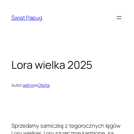
Przejdź
do
Świat Papug
treści
Lora wielka 2025
Autor:
admin
w
Oferta
Coraz więcej graczy wybiera
Sprzedamy samiczkę z tegorocznych lęgów
kasyno bez
rejestracji
Lory wielkiej. Lory są ręcznie karmione, są
, które umożliwia szybką rozgrywkę