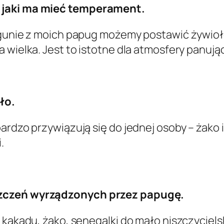
– jaki ma mieć temperament.
iegunie z moich papug możemy postawić żywio
 wielka. Jest to istotne dla atmosfery panują
ło.
rdzo przywiązują się do jednej osoby – żako i 
.
szczeń wyrządzonych przez papugę.
kakadu, żako, senegalki do mało niszczycielskic