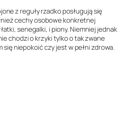
jone z reguły rzadko posługują się
ównież cechy osobowe konkretnej
tki, senegalki, i piony. Niemniej jednak
ie chodzi o krzyki tylko o tak zwane
ię niepokoić czy jest w pełni zdrowa.