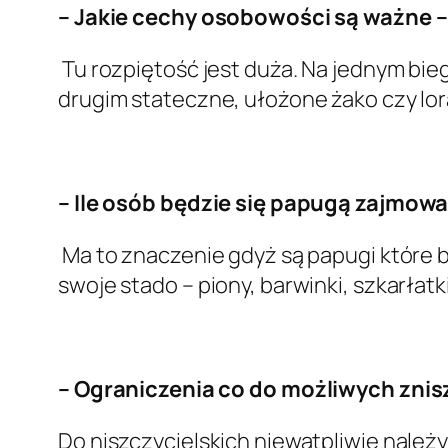
– Jakie cechy osobowości są ważne 
Tu rozpiętość jest duża. Na jednym b
drugim stateczne, ułożone żako czy lora
– Ile osób będzie się papugą zajmowa
Ma to znaczenie gdyż są papugi które ba
swoje stado – piony, barwinki, szkarłatki
– Ograniczenia co do możliwych zni
Do niszczycielskich niewątpliwie należy 