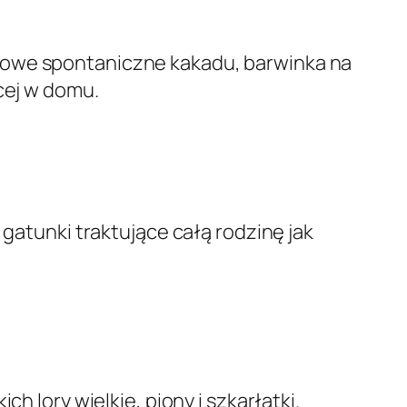
łowe spontaniczne kakadu, barwinka na
cej w domu.
gatunki traktujące całą rodzinę jak
h lory wielkie, piony i szkarłatki.