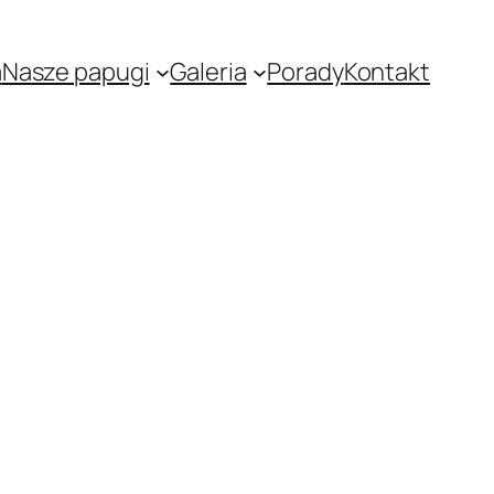
a
Nasze papugi
Galeria
Porady
Kontakt